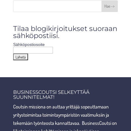
Hae ->
Tilaa blogikirjoitukset suoraan
sähköpostiisi.
Sähköpostiosoite
BUSINESSCOUTSI SELKEYTTÄÄ
SUUNNITELMAT!
Coutsin missiona on auttaa yrittäjiä sopeuttamaan
yritystoimintaa toimintaympäristön vaatimuksiin ja
tekemään työnteosta kannattavaa. BusinessCoutsi on