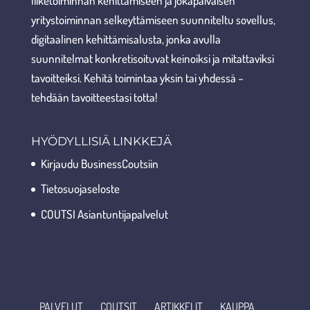
liiketoiminnan kehittämiseen ja jokapäiväisen
yritystoiminnan selkeyttämiseen suunniteltu sovellus,
digitaalinen kehittämisalusta, jonka avulla
suunnitelmat konkretisoituvat keinoiksi ja mitattaviksi
tavoitteiksi. Kehitä toimintaa yksin tai yhdessä –
tehdään tavoitteestasi totta!
HYÖDYLLISIÄ LINKKEJÄ
Kirjaudu BusinessCoutsiin
Tietosuojaseloste
COUTSI Asiantuntijapalvelut
PALVELUT
COUTSIT
ARTIKKELIT
KAUPPA