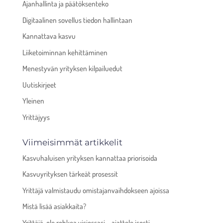
Ajanhallinta ja päätöksenteko
Digitaalinen sovellus tiedon hallintaan
Kannattava kasvu
Liiketoiminnan kehittäminen
Menestyvän yrityksen kilpailuedut
Uutiskirjeet
Yleinen
Yrittäjyys
Viimeisimmät artikkelit
Kasvuhaluisen yrityksen kannattaa priorisoida
Kasvuyrityksen tärkeät prosessit
Yrittäjä valmistaudu omistajanvaihdokseen ajoissa
Mistä lisää asiakkaita?
Yrittäjä, ole rohkea visiossasi – ajattele isosti.