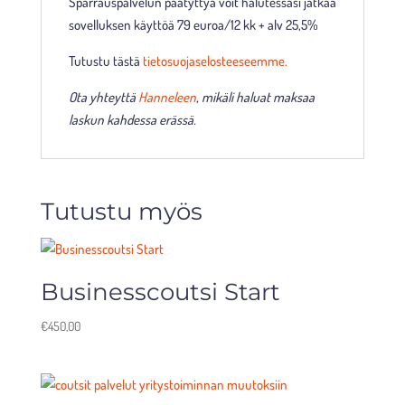
Sparrauspalvelun päätyttyä voit halutessasi jatkaa
sovelluksen käyttöä 79 euroa/12 kk + alv 25,5%
Tutustu tästä
tietosuojaselosteeseemme.
Ota yhteyttä
Hanneleen
, mikäli haluat maksaa
laskun kahdessa erässä.
Tutustu myös
Businesscoutsi Start
€
450,00