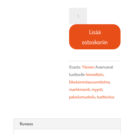
Businesscoutsi
M
määrä
Lisää
ostoskoriin
Osasto:
Yleinen
Avainsanat
tuotteelle
hinnoittelu
,
liiketoimintasuunnitelma
,
markkinointi
,
myynti
,
palvelumuotoilu
,
tuotteistus
Kuvaus