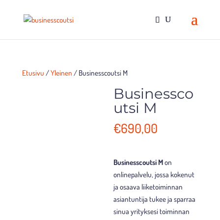
Etusivu
/
Yleinen
/ Businesscoutsi M
Businessco
utsi M
€
690,00
Businesscoutsi M
on
onlinepalvelu, jossa kokenut
ja osaava liiketoiminnan
asiantuntija tukee ja sparraa
sinua yrityksesi toiminnan