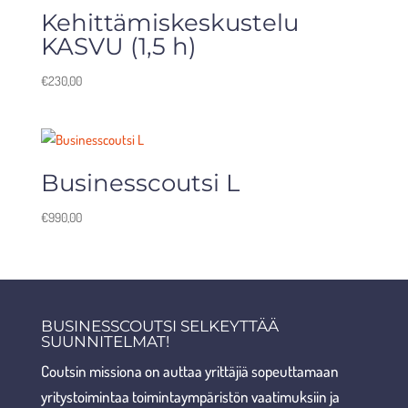
Kehittämiskeskustelu
KASVU (1,5 h)
€
230,00
Businesscoutsi L
€
990,00
BUSINESSCOUTSI SELKEYTTÄÄ
SUUNNITELMAT!
Coutsin missiona on auttaa yrittäjiä sopeuttamaan
yritystoimintaa toimintaympäristön vaatimuksiin ja