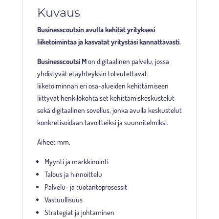
Kuvaus
Businesscoutsin avulla kehität yrityksesi
liiketoimintaa ja kasvatat yritystäsi kannattavasti.
Businesscoutsi M
on digitaalinen palvelu, jossa
yhdistyvät etäyhteyksin toteutettavat
liiketoiminnan eri osa-alueiden kehittämiseen
liittyvät henkilökohtaiset kehittämiskeskustelut
sekä digitaalinen sovellus, jonka avulla keskustelut
konkretisoidaan tavoitteiksi ja suunnitelmiksi.
Aiheet mm.
Myynti ja markkinointi
Talous ja hinnoittelu
Palvelu- ja tuotantoprosessit
Vastuullisuus
Strategiat ja johtaminen