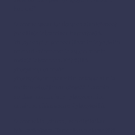
kuuluu?”
Olemme usean kuukauden ajan käyneet
todellista jaksamisen happotestiä.
Yhteydenpito perheenjäseniin ja ystäviin
on suuri voimavara ja auttaa monia
meistä jaksamaan. Yrittäjillä
yhteydenpito myös
yhteistyökumppaneihin, asiakkaisiin ja
muihin yrittäjiin on tärkeää. Harvoin
voidaan tavata, joten yhteydenpito
tapahtuu pääasiassa etäyhteyksillä.
Olemmekin tehneet ison digiloikan
lyhyessä ajassa. Tammikuun alussa tätä