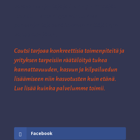
varapuheenjohtaja ja
Helsingin Yrittäjät –
Lounais-Helsinki ry:n hallituksen
puheenjohtaja sekä
Suomen Yrittäjät ry:n
valtuuston jäsen.
Coutsi
tarjoaa k
onkreettisia toimenpiteitä ja
yrityksen tarpeisiin räätälöityä tukea
kannattavuuden, kasvun ja kilpailuedun
lisäämiseen niin kasvotusten kuin
etänä
.
Lue lisää
kuinka
palvelumme
toimii.
Facebook