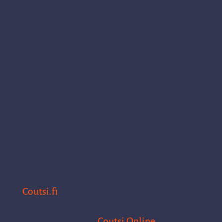
Coutsina yli 15 vuotta ja tiedän
kokemuksesta, että monilla kynnys ottaa
yhteyttä ulkopuoliseen on korkea. He,
jotka ovat rohkaistuneet ottamaan
yhteyttä, ovat antaneet hyvää palautetta
mentoroinnista sekä coutsauksesta ja
pitäneet niitä arvokkaana. Useat ovat
jälkikäteen myös ihmetelleet, mikseivät
ottaneet jo aiemmin yhteyttä.
Yrittäjä, nyt ei ole aika jäädä yksin. Ota
rohkeasti yhteyttä vaikka Coutsiin.
Coutsi.fi
palvelusta löydät palvelumme
kannattavan liiketoiminnan ja kasvun
rakentamiseen ja
Coutsi Online
–