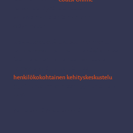
palvelusta löydät sparraavan
yritysvalmentajan ja mentorin
etäyhteyksin.
Jos ajattelet, että ulkopuolinen mentori
tai businesscoutsi toisi uutta näkökulmaa
ja auttaisi hahmottamaan seuraavia
toimenpiteitä, tutustu ja tilaa
henkilökokohtainen kehityskeskustelu
(1,5h) tutustumishintaan
199 euroa + alv
24%
#autapientä
#ostapieneltä