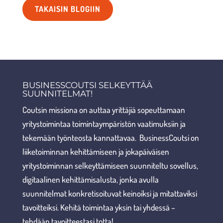
TAKAISIN BLOGIIN
BUSINESSCOUTSI SELKEYTTÄÄ
SUUNNITELMAT!
Coutsin missiona on auttaa yrittäjiä sopeuttamaan
yritystoimintaa toimintaympäristön vaatimuksiin ja
tekemään työnteosta kannattavaa. BusinessCoutsi on
liiketoiminnan kehittämiseen ja jokapäiväisen
yritystoiminnan selkeyttämiseen suunniteltu sovellus,
digitaalinen kehittämisalusta, jonka avulla
suunnitelmat konkretisoituvat keinoiksi ja mitattaviksi
tavoitteiksi. Kehitä toimintaa yksin tai yhdessä –
tehdään tavoitteestasi totta!