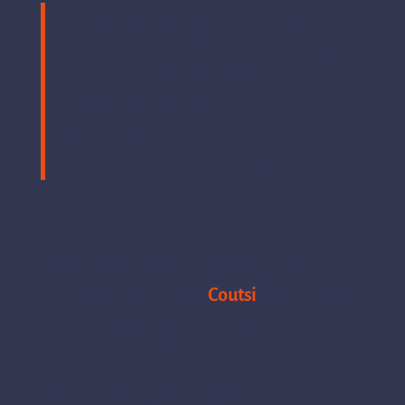
Kysy Coutsilta! Yrittäjä, ota
rohkeasti yhteyttä ja kysy
mitä Coutsi tekisi?
Yhteydenotto on
maksuton, eikä velvoita
palvelun tilaamiseen.
Kirjoittaja Esko Valkeala toimii Business
Coutsina ja partnerina
Coutsi
–
yrityksessä.
Hän on toiminut yli 10 vuotta
businessmentorina
Hän on Helsingin Yrittäjät