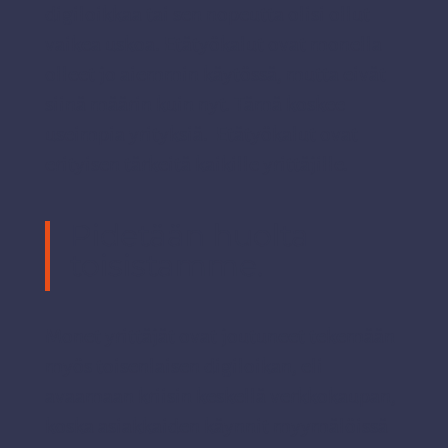
digiloikkaa tai sen nopeutta olisi ollut
vaikea uskoa. Etätyökalut ovat monella
olleet jo aiemmin käytössä, mutta eivät
siinä määrin kuin nyt. Tämä koskee
useimpia yrityksiä. Etätyökalut ovat
erityisen tärkeitä kaikille yrittäjille.
Pidetään huolta
toisistamme.
Monet yrittäjät ovat joutuneet tekemään
myös toisenlaisen digiloikan, eli
avaamaan kriisin keskellä verkkokaupan,
koska asiakkaiden käynnit myymälöissä