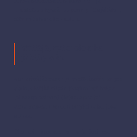
tulevaisuudessa toisistamme – ja
muistetaan kysyä naapurin yrittäjältäkin,
että mitä hänelle kuuluu.
Yrittäjä, nyt ei ole aika
jäädä yksin.
Kun yrittäjät ovat nyt mietteissään paljon
yksin, eivätkä oikein tiedä mistä hakea
tai saada helposti tietoa, apua tai
vertaistukea, mentori on yksi taho, joka
auttaa.
Olen toiminut mentorina ja Business