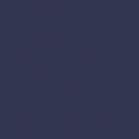
ovat dramaattisesti vähentyneet tai
täysin loppuneet. Muutos on aina
mahdollisuus ja digiloikka on mielestäni
positiivinen asia. Kun sitä vaan jatketaan
ja kehitetään, olemme paljon
valmiimpia uuteen arkeen, joka koronan
jälkeen meitä odottaa.
Meidän asiakkaina on hyvä myös
muistuttaa itseämme sekä
lähipiirissämme olevia auttamaan ja
ostamaan erityisesti pieniltä yrityksiltä.
Yhteisen ponnistuksemme avulla
heilläkin on mahdollista selvitä tästä
poikkeustilasta.
Pidetään huolta nyt ja