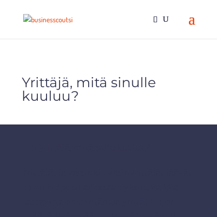
Yrittäjä, mitä sinulle
kuuluu?
Hei yrittäjä, mitä sulle kuuluu?
Yrittäjät ja varsinkin yksinyrittäjät jäävät
kovin helposti arjessaan yksin. Vaikka
kassavirta on elintärkeä yrittäjille, on
vielä tärkeämpää nyt kysyä ”Mitä sulle