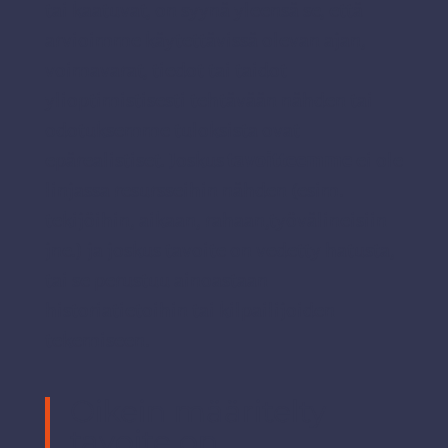
tai kaatuvat, on syynä yleensä se, että
arvioimme käytettävissä olevan ajan,
voimavarat, tiedot tai taidot
ylioptimistisesti tehtävään nähden tai
odotuksemme tuloksista ovat
epärealistiset. Joskus
tavoitteemme
ei ole
linjassa resursseihin nähden (esim.
tekijöihin, aikaan, rahaan,työvälineisiin
jne.) ja joskus tavoite on vedetty hatusta,
tai se perustuu ainoastaan
historiatietoihin tai kilpailijoiden
tekemiseen.
Oikein määritelty
tavoite on