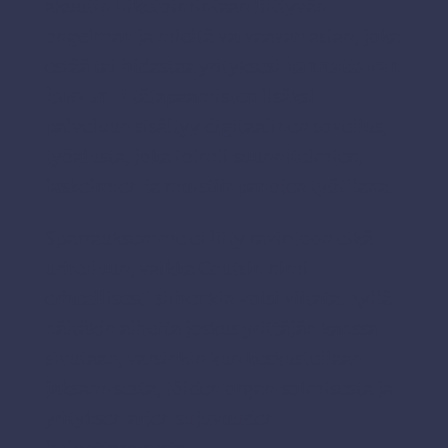
akuutin liiketoimintaan liittyvän
ongelman ja mieltä vaivaavan asian, joka
estää tai hidastaa yrityksesi
kannattavan
kasvun.
Etätapaamisten lisäksi
palveluun sisältyy digitaalinen sovellus,
työalusta, joka toimii suunnitelmien,
laskelmien ja muistiinpanojen työtilana.
Sparrauksemme ei liity ravintoon eikä
urheiluun, vaikka Coutsin nimi
erheellisesti siihenkin voisi viitata. Kyllä
näitäkin aiheita joskus yrittäjän kanssa
sivutaan, varsinkin kun keskustellaan
jaksamisesta, töiden organisoimisesta ja
yrityksen arjen sujuvuuden