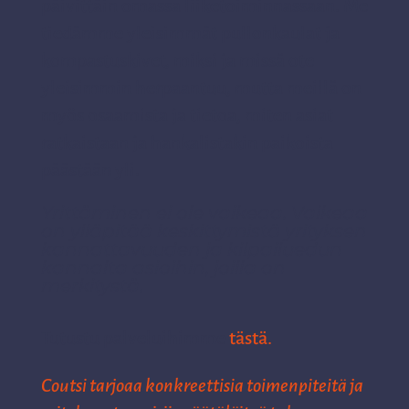
päivittäin omassa liiketoiminnassaan. Me
tiedämme yleisimmät pullonkaulat ja
kompastuskivet, miksi ja missä ote
yleisimmin herpaantuu, mutta meillä on
myös osaamista ja tietoa, miten asiat
ratkaistaan ja hankalistakin paikoista
päästään yli.
Yrittäminen ei ole vaikeaa. Vaikeaa
on ylläpitää keskittymistä yrityksen
kannattavuuden ja kilpailuedun
kannalta asioihin, joilla on
merkitystä.
Tutustu palveluihimme
tästä.
Coutsi
tarjoaa k
onkreettisia toimenpiteitä ja