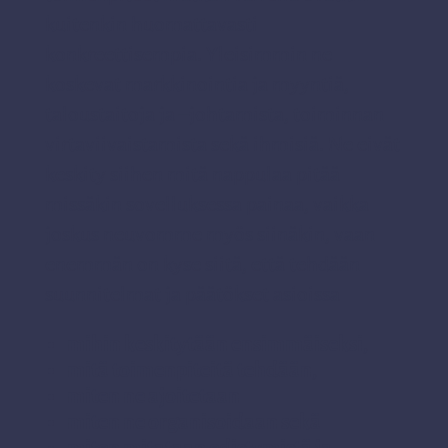
kuitenkin huomattavasti
konkreettisempia. Yleisimmin ne
koskevat markkinointia ja myyntiä,
taloustaitoja ja –johtamista, toiminnan
virtaviivaistamista sekä ihmisiä. Ne eivät
keskity siihen mitä nappulaa pitää
missäkin sovelluksessa painaa, vaikka
joskus neuvomme myös siinäkin, vaan
enemmän on kyse siitä, että tehdään
suunnitelmat ja päätökset asioissa
mihin keskitytään ensimmäiseksi,
mitä toimenpiteitä tehdään,
miten ne ajoitetaan
miten ne organisoidaan sekä