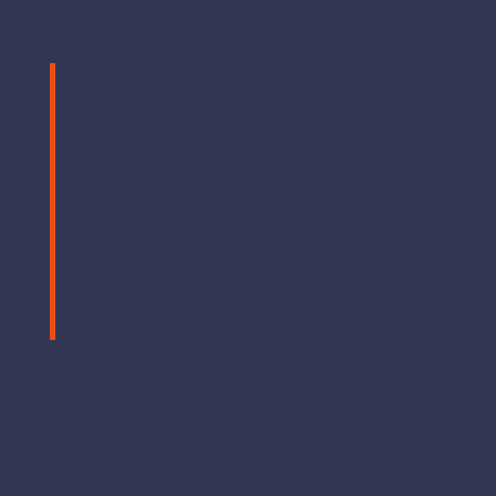
helpottamisesta.
Tavoitteemme
kumppaninasi liittyy
ensikädessä
bisneksen
kannattavuuden
parantamiseen ja
liiketoiminnan kasvun
varmistamiseen.
Se tarkoittaa yrityksen ison kuvan
hahmottamista ja punaisen langan
löytämistä. Osatavoitteet ja
toimenpiteet matkan varrella ovatkin