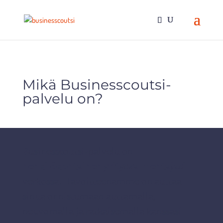
Mikä Businesscoutsi-
palvelu on?
Businesscoutsi-palvelu on
henkilökohtainen yritysvalmentajasi
verkossa. Tavoitteenamme on auttaa
sinua onnistumaan auttamalla,
neuvomalla ja ratkaisemalla kanssasi