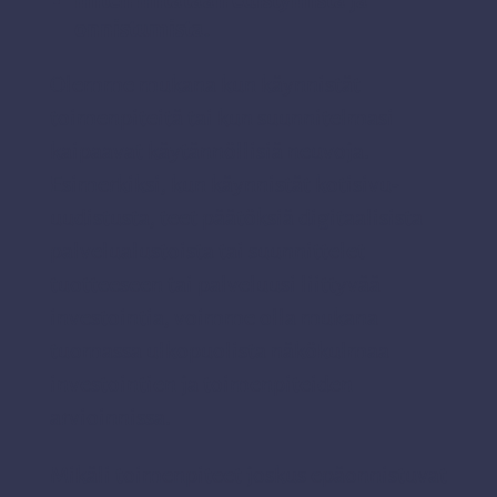
miten mitataan edistymistä ja
onnistumista.
Olemme mukana kun käynnistät
toimenpiteitä tai kun suunnitelmasi
kaipaavat käytännöllisiä neuvoja.
Esimerkiksi, kun käynnistät kotisivu-
uudistusta, teet päätöksiä digitaalisista
palvelualustoista tai suunnittelet
tuotteeseen tai palveluusi liittyvää
investointia, voimme olla mukana
tuomassa ulkopuolista näkökulmaa
investointien ja toimenpiteiden
arvioinnissa.
Mikäli toimenpiteet joskus epäonnistuvat