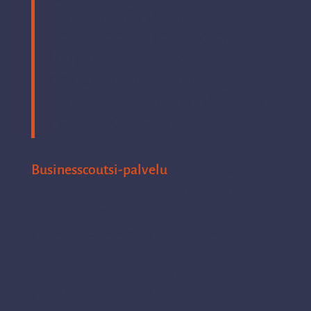
vähintäänkin
sellainen, joka on
linjassa sen kanssa
mitä halutaan
saavuttaa ja mikä on
mahdollista.
Businesscoutsi-palvelu
ei ole pelkästään
sovellus, vaan siihen liittyy asiantuntija,
jolla on omakohtaista kokemusta
yrittämisestä ja yritystoiminnan
kehittämisestä. Olemme ikään kuin kuin
kokemusasiantuntijoita asioissa, joita
yrittäjä, johtoryhmä tai ydintiimi kohtaa