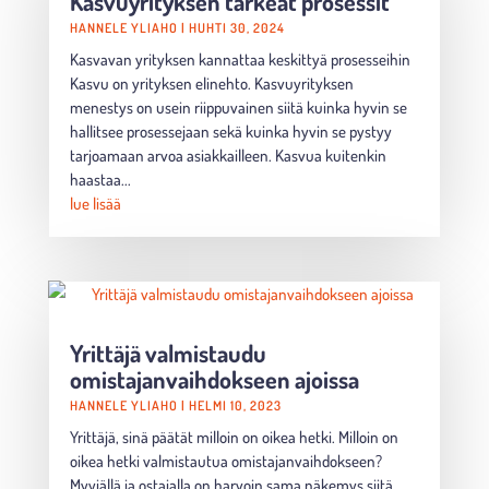
Kasvuyrityksen tärkeät prosessit
HANNELE YLIAHO
|
HUHTI 30, 2024
Kasvavan yrityksen kannattaa keskittyä prosesseihin
Kasvu on yrityksen elinehto. Kasvuyrityksen
menestys on usein riippuvainen siitä kuinka hyvin se
hallitsee prosessejaan sekä kuinka hyvin se pystyy
tarjoamaan arvoa asiakkailleen. Kasvua kuitenkin
haastaa...
lue lisää
Yrittäjä valmistaudu
omistajanvaihdokseen ajoissa
HANNELE YLIAHO
|
HELMI 10, 2023
Yrittäjä, sinä päätät milloin on oikea hetki. Milloin on
oikea hetki valmistautua omistajanvaihdokseen?
Myyjällä ja ostajalla on harvoin sama näkemys siitä,