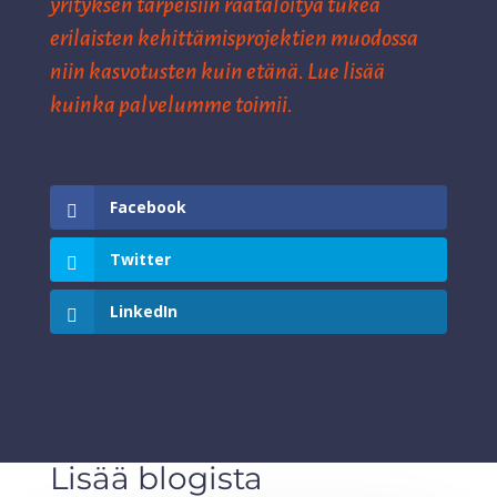
yrityksen tarpeisiin räätälöityä tukea
erilaisten kehittämisprojektien muodossa
niin kasvotusten kuin
etänä
.
Lue lisää
kuinka
palvelumme
toimii.
Facebook
Twitter
LinkedIn
Lisää blogista