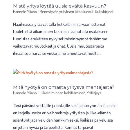
Mistä yritys löytää uusia eväitä kasvuun?
Hannele Yliaho
|
Menestyvän yrityksen kilpailuedut
,
Uutiskirjeet
Maailmassa jylläävät tällä hetkellä niin arvaamattomat
tuulet, että aikamoinen fakiiri on saanut olla osatakseen
tunnistaa etukäteen nykyiset toimintaympäristöömme
vaikuttavat muutokset ja uhat. Uusia muutostarpeita
ilmaantuu harva se viikko ja ne aiheuttavat huolta...
Mitä hyötyä on omasta yritysvalmentajasta?
Hannele Yliaho
|
Liiketoiminnan kehittäminen
,
Yrittäjyys
Tänä päivänä yrittäjille ja johtajille sekä johtoryhmän jäsenille
on tarjolla useita eri vaihtoehtoja yritysten ja liike-elämän
asiantuntijapalveluiden hankkimiseksi. Kaikissa palveluissa
on jotain hyvää ja tarpeellista. Kunnat tarjoavat