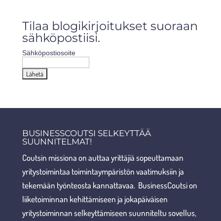
Tilaa blogikirjoitukset suoraan
sähköpostiisi.
Sähköpostiosoite
BUSINESSCOUTSI SELKEYTTÄÄ
SUUNNITELMAT!
Coutsin missiona on auttaa yrittäjiä sopeuttamaan
yritystoimintaa toimintaympäristön vaatimuksiin ja
tekemään työnteosta kannattavaa. BusinessCoutsi on
liiketoiminnan kehittämiseen ja jokapäiväisen
yritystoiminnan selkeyttämiseen suunniteltu sovellus,